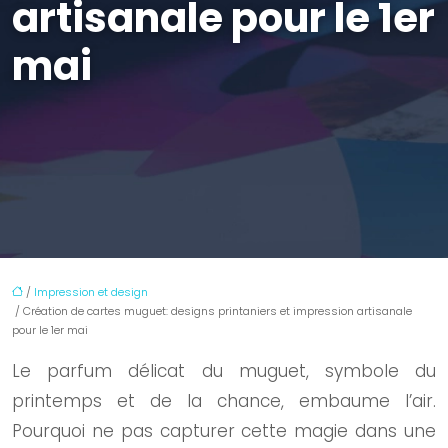
artisanale pour le 1er
mai
/
Impression et design
/ Création de cartes muguet: designs printaniers et impression artisanale
pour le 1er mai
Le parfum délicat du muguet, symbole du
printemps et de la chance, embaume l’air.
Pourquoi ne pas capturer cette magie dans une