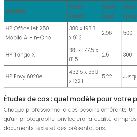
Taille
Poids
Auto
Modèle
(mm)
(kg)
(pag
HP OfficeJet 250
380 x 198.3
2.96
500
Mobile All-in-One
x 91.3
381 x 177.5 x
HP Tango X
2.5
300
81.5
432.5 x 361.1
HP Envy 6020e
5.22
Jusqu
x 132.1
Études de cas : quel modèle pour votre pr
Chaque professionnel a des besoins différents. Un
qu’un photographe privilégiera la qualité d’impre
documents texte et des présentations.