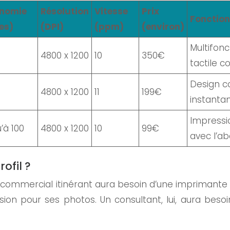
nomie
Résolution
Vitesse
Prix
Fonction
es)
(DPI)
(ppm)
(environ)
Multifonc
4800 x 1200
10
350€
tactile co
Design c
4800 x 1200
11
199€
instanta
Impressi
’à 100
4800 x 1200
10
99€
avec l’a
ofil ?
 commercial itinérant aura besoin d’une imprimante r
ssion pour ses photos. Un consultant, lui, aura be