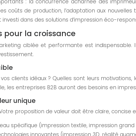
 importants : la concurrence acharnée des imprimeur
on des coûts de production, l’adaptation aux nouvelles 
investi dans des solutions d’impression éco-respon
s pour la croissance
eting ciblée et performante est indispensable. Il s’
nvestissement.
cible
t vos clients idéaux ? Quelles sont leurs motivations,
 les entreprises B2B auront des besoins en impressi
leur unique
tre proposition de valeur doit être claire, concise e
eau spécifique (impression textile, impression gra
echnologies innovantes (impression 3D, réalité augmen